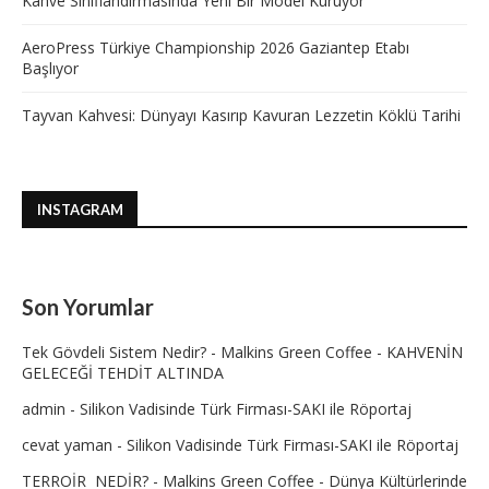
Kahve Sınıflandırmasında Yeni Bir Model Kuruyor
AeroPress Türkiye Championship 2026 Gaziantep Etabı
Başlıyor
Tayvan Kahvesi: Dünyayı Kasırıp Kavuran Lezzetin Köklü Tarihi
INSTAGRAM
Son Yorumlar
Tek Gövdeli Sistem Nedir? - Malkins Green Coffee
-
KAHVENİN
GELECEĞİ TEHDİT ALTINDA
admin
-
Silikon Vadisinde Türk Firması-SAKI ile Röportaj
cevat yaman
-
Silikon Vadisinde Türk Firması-SAKI ile Röportaj
TERROİR NEDİR? - Malkins Green Coffee
-
Dünya Kültürlerinde