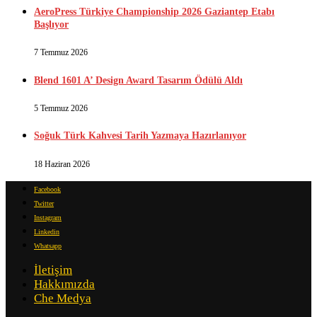
AeroPress Türkiye Championship 2026 Gaziantep Etabı
Başlıyor
7 Temmuz 2026
Blend 1601 A’ Design Award Tasarım Ödülü Aldı
5 Temmuz 2026
Soğuk Türk Kahvesi Tarih Yazmaya Hazırlanıyor
18 Haziran 2026
Facebook
Twitter
Instagram
Linkedin
Whatsapp
İletişim
Hakkımızda
Che Medya