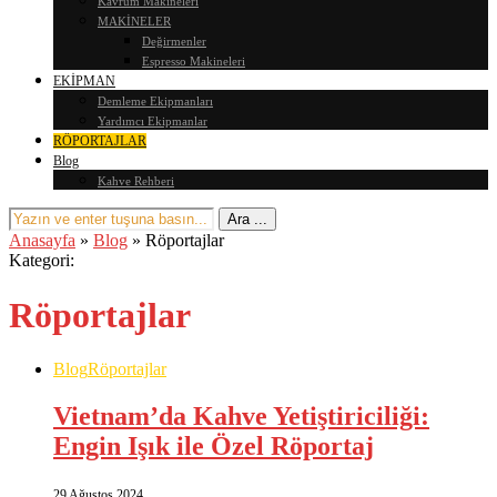
Kavrum Makineleri
MAKİNELER
Değirmenler
Espresso Makineleri
EKİPMAN
Demleme Ekipmanları
Yardımcı Ekipmanlar
RÖPORTAJLAR
Blog
Kahve Rehberi
Anasayfa
»
Blog
»
Röportajlar
Kategori:
Röportajlar
Blog
Röportajlar
Vietnam’da Kahve Yetiştiriciliği:
Engin Işık ile Özel Röportaj
29 Ağustos 2024