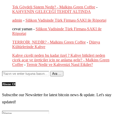
Tek Gövdeli Sistem Nedir? - Malkins Green Coffee
-
KAHVENİN GELECEĞİ TEHDİT ALTINDA
admin
-
Silikon Vadisinde Türk Firması-SAKI ile Röportaj
cevat yaman
-
Silikon Vadisinde Türk Firması-SAKI ile
Röportaj
TERROİR NEDİR? - Malkins Green Coffee
-
Dünya
Kültürlerinde Kahve
Kahve çiçeği neden bu kadar özel ? Kahve bitkileri neden
çiçek açar ve üreticiler için ne anlama gelir? - Malkins Green
Coffee
-
Terroir Nedir ve Kahvenizi Nasıl Etkiler?
Abone Ol
Subscribe our Newsletter for latest bitcoin news & update. Let's stay
updated!