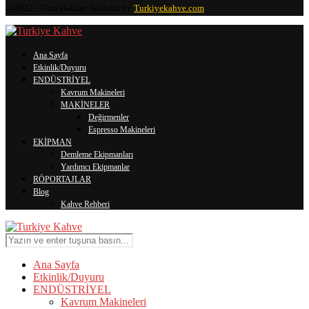
@2022 - Tüm Hakları Saklıdır. by
Turkiyekahve.com
Ana Sayfa
Etkinlik/Duyuru
ENDÜSTRİYEL
Kavrum Makineleri
MAKİNELER
Değirmenler
Espresso Makineleri
EKİPMAN
Demleme Ekipmanları
Yardımcı Ekipmanlar
RÖPORTAJLAR
Blog
Kahve Rehberi
Ana Sayfa
Etkinlik/Duyuru
ENDÜSTRİYEL
Kavrum Makineleri