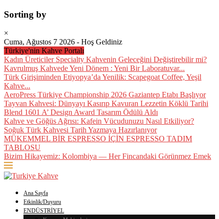
Sorting by
×
Cuma, Ağustos 7 2026 - Hoş Geldiniz
Türkiye'nin Kahve Portalı
Kadın Üreticiler Specialty Kahvenin Geleceğini Değiştirebilir mi?
Kavrulmuş Kahvede Yeni Dönem : Yeni Bir Laboratuvar...
Türk Girişiminden Etiyopya’da Yenilik: Scapegoat Coffee, Yeşil
Kahve...
AeroPress Türkiye Championship 2026 Gaziantep Etabı Başlıyor
Tayvan Kahvesi: Dünyayı Kasırıp Kavuran Lezzetin Köklü Tarihi
Blend 1601 A’ Design Award Tasarım Ödülü Aldı
Kahve ve Göğüs Ağrısı: Kafein Vücudunuzu Nasıl Etkiliyor?
Soğuk Türk Kahvesi Tarih Yazmaya Hazırlanıyor
MÜKEMMEL BİR ESPRESSO İÇİN ESPRESSO TADIM
TABLOSU
Bizim Hikayemiz: Kolombiya — Her Fincandaki Görünmez Emek
Ana Sayfa
Etkinlik/Duyuru
ENDÜSTRİYEL