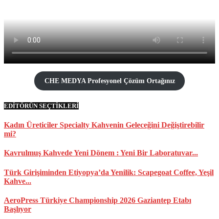
CHE MEDYA Profesyonel Çözüm Ortağınız
EDİTÖRÜN SEÇTİKLERİ
Kadın Üreticiler Specialty Kahvenin Geleceğini Değiştirebilir
mi?
Kavrulmuş Kahvede Yeni Dönem : Yeni Bir Laboratuvar...
Türk Girişiminden Etiyopya’da Yenilik: Scapegoat Coffee, Yeşil
Kahve...
AeroPress Türkiye Championship 2026 Gaziantep Etabı
Başlıyor