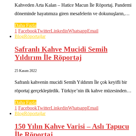
Kahveden Arta Kalan – Hatice Macun İle Röportaj. Pandemi
döneminde hayatımıza giren mesafelerin ve dokunuşların,…
Daha Fazla
1
Facebook
Twitter
Linkedin
Whatsapp
Email
Blog
Röportajlar
Safranlı Kahve Mucidi Semih
Yıldırım İle Röportaj
25 Kasım 2022
Safranlı kahvenin mucidi Semih Yıldırım İle çok keyifli bir
röportaj gerçekleştirdik. Türkiye’nin ilk kahve müzesinden…
Daha Fazla
1
Facebook
Twitter
Linkedin
Whatsapp
Email
Blog
Röportajlar
150 Yılın Kahve Varisi – Aslı Tapucu
İle Röportaj