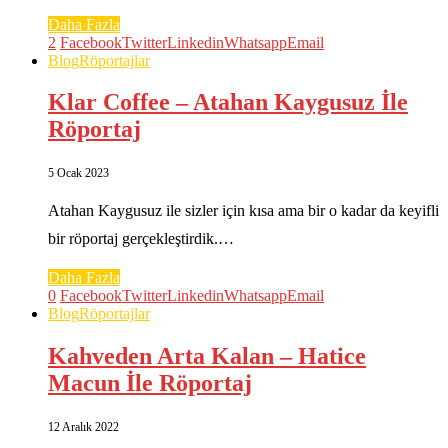
Daha Fazla
2
Facebook
Twitter
Linkedin
Whatsapp
Email
Blog
Röportajlar
Klar Coffee – Atahan Kaygusuz İle
Röportaj
5 Ocak 2023
Atahan Kaygusuz ile sizler için kısa ama bir o kadar da keyifli
bir röportaj gerçekleştirdik.…
Daha Fazla
0
Facebook
Twitter
Linkedin
Whatsapp
Email
Blog
Röportajlar
Kahveden Arta Kalan – Hatice
Macun İle Röportaj
12 Aralık 2022