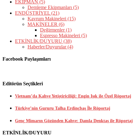
EKİPMAN
(5)
Demleme Ekipmanları
(5)
ENDÜSTRİYEL
(21)
Kavrum Makineleri
(15)
MAKİNELER
(6)
Değirmenler
(1)
Espresso Makineleri
(5)
ETKİNLİK/DUYURU
(38)
Haberler/Duyurular
(4)
Facebook Paylaşımları
Editörün Seçtikleri
Vietnam’da Kahve Yetiştiriciliği: Engin Işık ile Özel Röportaj
Türkiye’nin Gururu Talha Erdinçbaş İle Röportaj
Genç Mimarın Gözünden Kahve: Damla Denktaş ile Röportaj
ETKİNLİK/DUYURU