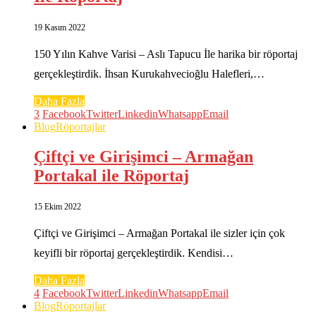
19 Kasım 2022
150 Yılın Kahve Varisi – Aslı Tapucu İle harika bir röportaj
gerçekleştirdik. İhsan Kurukahvecioğlu Halefleri,…
Daha Fazla
3
Facebook
Twitter
Linkedin
Whatsapp
Email
Blog
Röportajlar
Çiftçi ve Girişimci – Armağan
Portakal ile Röportaj
15 Ekim 2022
Çiftçi ve Girişimci – Armağan Portakal ile sizler için çok
keyifli bir röportaj gerçekleştirdik. Kendisi…
Daha Fazla
4
Facebook
Twitter
Linkedin
Whatsapp
Email
Blog
Röportajlar