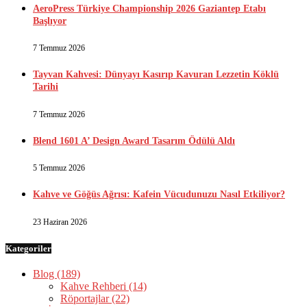
AeroPress Türkiye Championship 2026 Gaziantep Etabı
Başlıyor
7 Temmuz 2026
Tayvan Kahvesi: Dünyayı Kasırıp Kavuran Lezzetin Köklü
Tarihi
7 Temmuz 2026
Blend 1601 A’ Design Award Tasarım Ödülü Aldı
5 Temmuz 2026
Kahve ve Göğüs Ağrısı: Kafein Vücudunuzu Nasıl Etkiliyor?
23 Haziran 2026
Kategoriler
Blog
(189)
Kahve Rehberi
(14)
Röportajlar
(22)