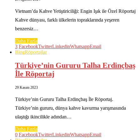
Vietnam’da Kahve Yetiştiriciliği: Engin Işık ile Özel Röportaj
Kahve dünyası, farklı ülkelerin topraklarında yeşeren
benzersiz…
Daha Fazla
3
Facebook
Twitter
Linkedin
Whatsapp
Email
Blog
Röportajlar
Türkiye’nin Gururu Talha Erdinçbaş
İle Röportaj
29 Kasım 2023
Türkiye’nin Gururu Talha Erdinçbaş İle Röportaj.
Türkiye’nin gururu, dünya kahve kavurma yarışmasında
ulaştığı ikincilikle adından…
Daha Fazla
0
Facebook
Twitter
Linkedin
Whatsapp
Email