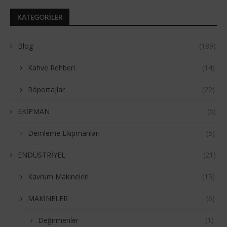
KATEGORILER
Blog
(189)
Kahve Rehberi
(14)
Röportajlar
(22)
EKİPMAN
(5)
Demleme Ekipmanları
(5)
ENDÜSTRİYEL
(21)
Kavrum Makineleri
(15)
MAKİNELER
(6)
Değirmenler
(1)