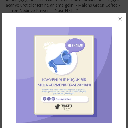
açar ve üreticiler için ne anlama gelir? - Malkins Green Coffee
-
Terroir Nedir ve Kahvenizi Nasıl Etkiler?
×
ABONE OL
Subscribe our Newsletter for latest bitcoin news & update.
Let's stay updated!