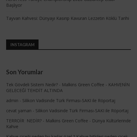
Başlıyor
Tayvan Kahvesi: Dünyayı Kasırıp Kavuran Lezzetin Köklü Tarihi
INSTAGRAM
Son Yorumlar
Tek Gövdeli Sistem Nedir? - Malkins Green Coffee
-
KAHVENİN
GELECEĞİ TEHDİT ALTINDA
admin
-
Silikon Vadisinde Türk Firması-SAKI ile Röportaj
cevat yaman
-
Silikon Vadisinde Türk Firması-SAKI ile Röportaj
TERROİR NEDİR? - Malkins Green Coffee
-
Dünya Kültürlerinde
Kahve
Kahve çiçeği neden bu kadar özel ? Kahve bitkileri neden çiçek