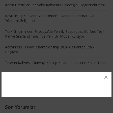
Kadın Üreticiler Specialty Kahvenin Geleceğini Değiştirebilir mi?
Kavrulmuş Kahvede Yeni Dönem : Yeni Bir Laboratuvar
Yöntemi Geliştirildi
Türk Girişiminden Etiyopya’da Yenilik: Scapegoat Coffee, Yeşil
Kahve Sınıflandırmasında Yeni Bir Model Kuruyor
AeroPress Türkiye Championship 2026 Gaziantep Etabı
Başlıyor
Tayvan Kahvesi: Dünyayı Kasırıp Kavuran Lezzetin Köklü Tarihi
×
INSTAGRAM
Son Yorumlar