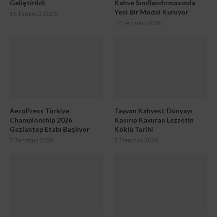
Geliştirildi
Kahve Sınıflandırmasında
Yeni Bir Model Kuruyor
16 Temmuz 2026
12 Temmuz 2026
AeroPress Türkiye
Tayvan Kahvesi: Dünyayı
Championship 2026
Kasırıp Kavuran Lezzetin
Gaziantep Etabı Başlıyor
Köklü Tarihi
7 Temmuz 2026
7 Temmuz 2026