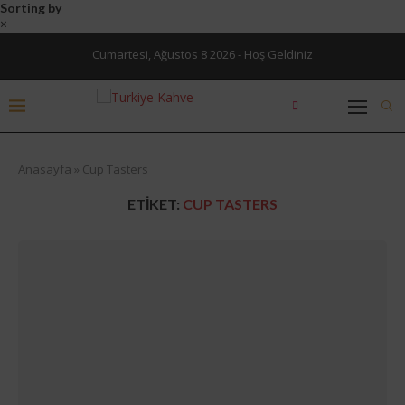
Sorting by
×
Cumartesi, Ağustos 8 2026 - Hoş Geldiniz
Anasayfa
»
Cup Tasters
ETIKET:
CUP TASTERS