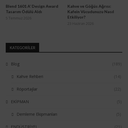
Blend 1601 A’ Design Award
Kahve ve Göğüs Ağrısı:
Tasarım Ödülü Aldı
Kafein Vücudunuzu Nasıl
Etkiliyor?
5 Temmuz 2026
23 Haziran 2026
KATEGORILER
Blog
(189)
Kahve Rehberi
(14)
Röportajlar
(22)
EKİPMAN
(5)
Demleme Ekipmanları
(5)
ENDÜSTRİYEL
(21)