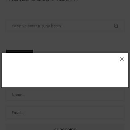
ABONE OL
×
Subscribe our Newsletter for latest bitcoin news & update.
Let's stay updated!