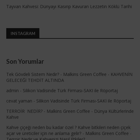
Tayvan Kahvesi: Dünyayı Kasırıp Kavuran Lezzetin Köklü Tarihi
INSTAGRAM
Son Yorumlar
Tek Gövdeli Sistem Nedir? - Malkins Green Coffee
-
KAHVENİN
GELECEĞİ TEHDİT ALTINDA
admin
-
Silikon Vadisinde Türk Firması-SAKI ile Röportaj
cevat yaman
-
Silikon Vadisinde Türk Firması-SAKI ile Röportaj
TERROİR NEDİR? - Malkins Green Coffee
-
Dünya Kültürlerinde
Kahve
Kahve çiçeği neden bu kadar özel ? Kahve bitkileri neden çiçek
açar ve üreticiler için ne anlama gelir? - Malkins Green Coffee
-
Terroir Nedir ve Kahvenizi Nasıl Etkiler?