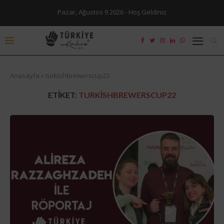
Pazar, Ağustos 9 2026 - Hoş Geldiniz
Anasayfa
»
turkishbrewerscup22
ETIKET:
TURKISHBREWERSCUP22