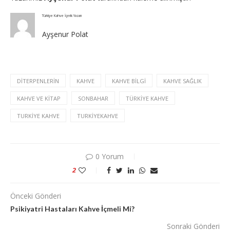
Türkiye Kahve İçerik Yazarı
Ayşenur Polat
DITERPENLERIN
KAHVE
KAHVE BILGI
KAHVE SAĞLIK
KAHVE VE KITAP
SONBAHAR
TÜRKIYE KAHVE
TURKIYE KAHVE
TURKIYEKAHVE
0 Yorum
2
Önceki Gönderi
Psikiyatri Hastaları Kahve İçmeli Mi?
Sonraki Gönderi