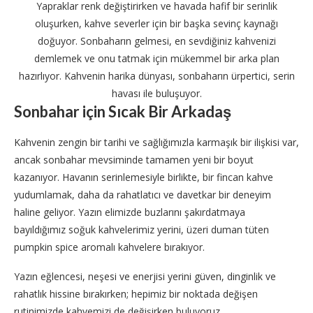
Yapraklar renk değiştirirken ve havada hafif bir serinlik
oluşurken, kahve severler için bir başka sevinç kaynağı
doğuyor. Sonbaharın gelmesi, en sevdiğiniz kahvenizi
demlemek ve onu tatmak için mükemmel bir arka plan
hazırlıyor. Kahvenin harika dünyası, sonbaharın ürpertici, serin
havası ile buluşuyor.
Sonbahar için Sıcak Bir Arkadaş
Kahvenin zengin bir tarihi ve sağlığımızla karmaşık bir ilişkisi var,
ancak sonbahar mevsiminde tamamen yeni bir boyut
kazanıyor. Havanın serinlemesiyle birlikte, bir fincan kahve
yudumlamak, daha da rahatlatıcı ve davetkar bir deneyim
haline geliyor. Yazın elimizde buzlarını şakırdatmaya
bayıldığımız soğuk kahvelerimiz yerini, üzeri duman tüten
pumpkin spice aromalı kahvelere bırakıyor.
Yazın eğlencesi, neşesi ve enerjisi yerini güven, dinginlik ve
rahatlık hissine bırakırken; hepimiz bir noktada değişen
rutinimizde kahvemizi de değişirken buluyoruz.