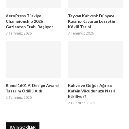
AeroPress Türkiye
Tayvan Kahvesi: Dünyayı
Championship 2026
Kasırıp Kavuran Lezzetin
Gaziantep Etabı Başlıyor
Köklü Tarihi
7 Temmuz 2026
7 Temmuz 2026
Blend 1601 A’ Design Award
Kahve ve Göğüs Ağrısı:
Tasarım Ödülü Aldı
Kafein Vücudunuzu Nasıl
Etkiliyor?
5 Temmuz 2026
23 Haziran 2026
KATEGORILER