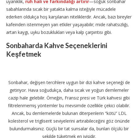
uyanıklık,
ruh hali ve farkındalığı artırır
—soğuk sonbahar
sabahlarında sıcak bir yatakta kalma isteğiyle mücadele
ederken oldukça hoş karşılanan niteliklerdir. Ancak, bazı bireyler
kafeinden istenmeyen yan etkiler yaşayabilir; mide rahatsızlığı,
artan kaygı, uyku bozuklukları veya kalp çarpıntısı gibi.
Sonbaharda Kahve Seçeneklerini
Keşfetmek
Sonbahar, değişen tercihlere uygun bir dizi kahve seçeneği de
getiriyor. Hava soğudukça, daha sıcak ve yoğun demlemeler
cazip hale gelebilir. Örneğin, Fransız presi ve Türk kahvesi gibi
filtrelenmemiş yöntemler bu mevsimde özellikle çekici olabilir.
Ancak, bu demlemelerde bulunan diterpenlerin “kötü” LDL
kolesterol ve trigliserit seviyelerini artırabileceğini göz önünde
bulundurmalısınız. Güçlü bir tat sunsalar da, bunları ölçülü bir
şekilde tüketmek en iyisidir.