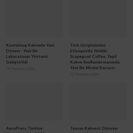
Kavrulmuş Kahvede Yeni
Türk Girişiminden
Dönem : Yeni Bir
Etiyopya’da Yenilik:
Laboratuvar Yöntemi
Scapegoat Coffee, Yeşil
Geliştirildi
Kahve Sınıflandırmasında
Yeni Bir Model Kuruyor
16 Temmuz 2026
12 Temmuz 2026
AeroPress Türkiye
Tayvan Kahvesi: Dünyayı