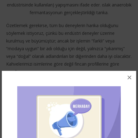
endüstrisinde kullanılan) yapışmasını ifade eder. ıslak anaerobik
fermantasyonun gerçekleştirildiği tanka.
Özetlemek gerekirse, tüm bu deneylerin harika olduğunu
söylemek istiyoruz, çünkü bu endüstri deneyler üzerine
kurulmuş ve büyümüştür; ancak bir işlemin “farklı” veya
“modaya uygun” bir adı olduğu için değil, yalnızca “yıkanmış”
veya “doğal” olarak adlandırılan bir diğerinden daha iyi olacaktır.
Kahvelerimizi isimlerine göre değil fincan profillerine göre
seçelim.
×
AEROBİK FERMENTASYON
ANAEROBİK FERMENTASYON
FERMANTASYON
FERMENTATION
KAHVE
KAHVE BILGI
KAHVE FERMANTASYONU
KARBONİK MAKERASYON
LAKTİK FERMENTASYON
MAYA FERMENTASYONU
TURKIYE KAHVE
TURKIYEKAHVE