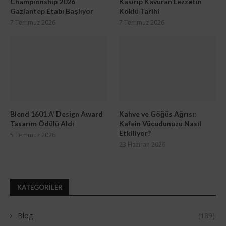
Championship 2026
Kasırıp Kavuran Lezzetin
Gaziantep Etabı Başlıyor
Köklü Tarihi
7 Temmuz 2026
7 Temmuz 2026
Blend 1601 A’ Design Award
Kahve ve Göğüs Ağrısı:
Tasarım Ödülü Aldı
Kafein Vücudunuzu Nasıl
Etkiliyor?
5 Temmuz 2026
23 Haziran 2026
KATEGORILER
Blog
(189)