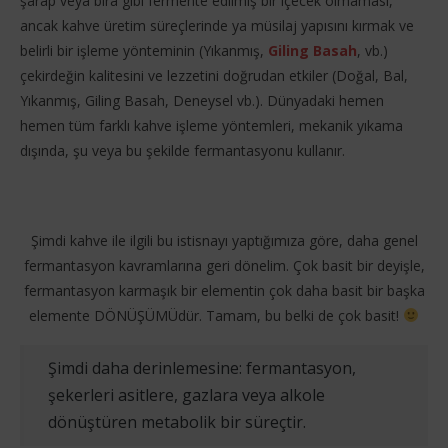
şarap veya bira gibi fermente edilmiş bir içecek olmaması,
ancak kahve üretim süreçlerinde ya müsilaj yapısını kırmak ve
belirli bir işleme yönteminin (Yıkanmış,
Giling Basah
, vb.)
çekirdeğin kalitesini ve lezzetini doğrudan etkiler (Doğal, Bal,
Yıkanmış, Giling Basah, Deneysel vb.). Dünyadaki hemen
hemen tüm farklı kahve işleme yöntemleri, mekanik yıkama
dışında, şu veya bu şekilde fermantasyonu kullanır.
Şimdi kahve ile ilgili bu istisnayı yaptığımıza göre, daha genel
fermantasyon kavramlarına geri dönelim. Çok basit bir deyişle,
fermantasyon karmaşık bir elementin çok daha basit bir başka
elemente DÖNÜŞÜMÜdür. Tamam, bu belki de çok basit!
Şimdi daha derinlemesine: fermantasyon,
şekerleri asitlere, gazlara veya alkole
dönüştüren metabolik bir süreçtir.