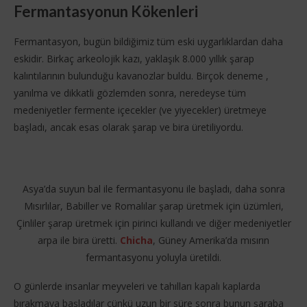
Fermantasyonun Kökenleri
Fermantasyon, bugün bildiğimiz tüm eski uygarlıklardan daha
eskidir. Birkaç arkeolojik kazı, yaklaşık 8.000 yıllık şarap
kalıntılarının bulunduğu kavanozlar buldu. Birçok deneme ,
yanılma ve dikkatli gözlemden sonra, neredeyse tüm
medeniyetler fermente içecekler (ve yiyecekler) üretmeye
başladı, ancak esas olarak şarap ve bira üretiliyordu.
Asya’da suyun bal ile fermantasyonu ile başladı, daha sonra
Mısırlılar, Babiller ve Romalılar şarap üretmek için üzümleri,
Çinliler şarap üretmek için pirinci kullandı ve diğer medeniyetler
arpa ile bira üretti.
Chicha
, Güney Amerika’da mısırın
fermantasyonu yoluyla üretildi.
O günlerde insanlar meyveleri ve tahılları kapalı kaplarda
bırakmaya başladılar çünkü uzun bir süre sonra bunun şaraba