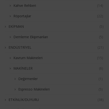
Kahve Rehberi
(14)
Röportajlar
(22)
EKİPMAN
(5)
Demleme Ekipmanları
(5)
ENDÜSTRİYEL
(21)
Kavrum Makineleri
(15)
MAKİNELER
(6)
Değirmenler
(1)
Espresso Makineleri
(5)
ETKİNLİK/DUYURU
(38)