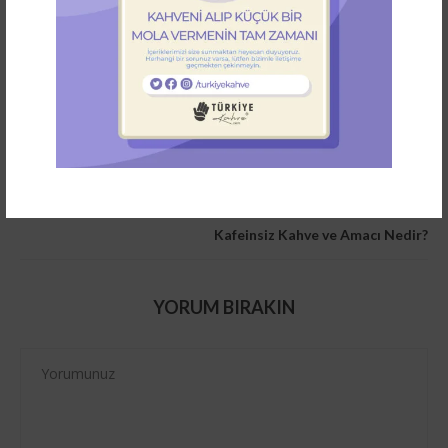
0 Yorum
1
Önceki Gönderi
Panama Kahve Rehberi- Aradığın Her şey
Sonraki Gönderi
Kafeinsiz Kahve ve Amacı Nedir?
YORUM BIRAKIN