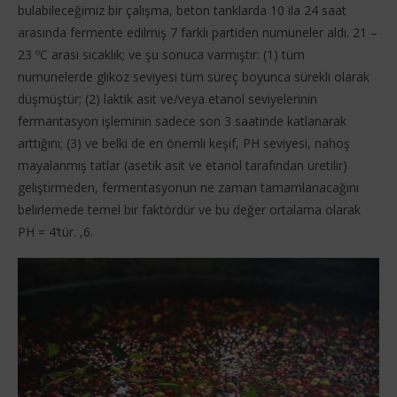
bulabileceğimiz bir çalışma, beton tanklarda 10 ila 24 saat
arasında fermente edilmiş 7 farklı partiden numuneler aldı. 21 –
23 ºC arası sıcaklık; ve şu sonuca varmıştır: (1) tüm
numunelerde glikoz seviyesi tüm süreç boyunca sürekli olarak
düşmüştür; (2) laktik asit ve/veya etanol seviyelerinin
fermantasyon işleminin sadece son 3 saatinde katlanarak
arttığını; (3) ve belki de en önemli keşif, PH seviyesi, nahoş
mayalanmış tatlar (asetik asit ve etanol tarafından üretilir)
geliştirmeden, fermentasyonun ne zaman tamamlanacağını
belirlemede temel bir faktördür ve bu değer ortalama olarak
PH = 4’tür. ,6.